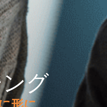
ジング
に形に